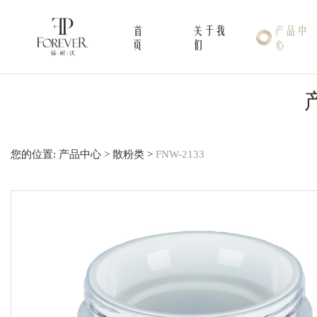
首
关于我
产品中
页
们
心
您的位置: 产品中心 >
散粉类
>
FNW-2133